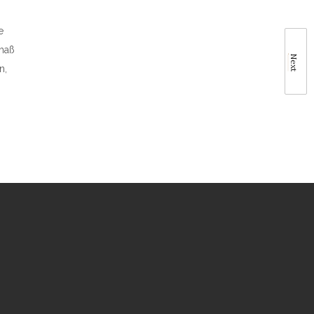
e
tmaß
Next
n,