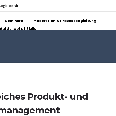
Login on site
Seminare
Moderation & Prozessbegleitung
ital School of Skills
eiches Produkt- und
tmanagement