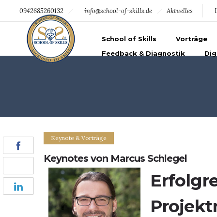
094219369344
info@school-of-skills.de
0942685260132
info@school-of-skills.de
Aktuelles
School of Skills
Vorträge
Feedback & Diagnostik
Dig
Keynote & Vorträge
Keynotes von Marcus Schlegel
Erfolgr
Projek