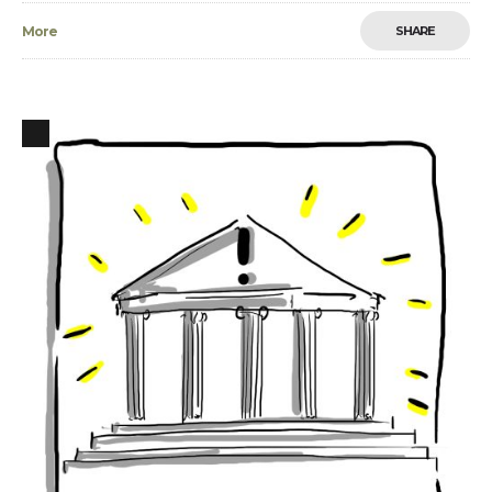
More
SHARE
3