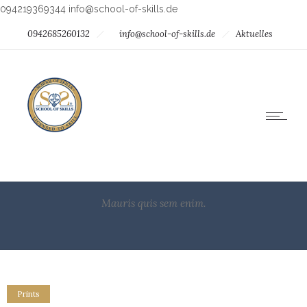
094219369344
info@school-of-skills.de
0942685260132
info@school-of-skills.de
Aktuelles
Mauris quis sem enim.
Prints