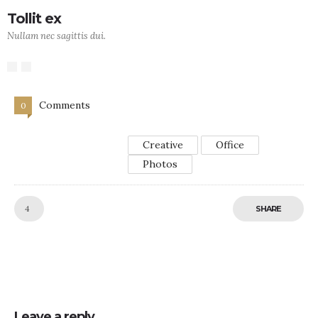
Tollit ex
Nullam nec sagittis dui.
Comments
0
Creative
Office
Photos
Like!
4
SHARE
Leave a reply