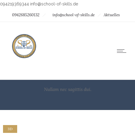
094219369344
info@school-of-skills.de
0942685260132
info@school-of-skills.de
Aktuelles
Nullam nec sagittis dui.
3D